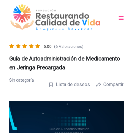
Ir
al
contenido
Main
Men
5.00
(6 Valoraciones)
Guía de Autoadministración de Medicamento
en Jeringa Precargada
Sin categoría
Lista de deseos
Compartir