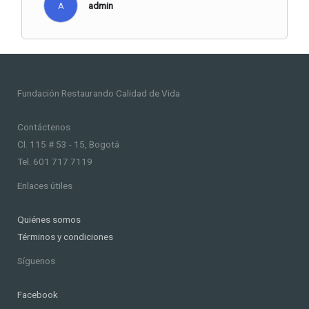
A
admin
Fundación Restaurando Calidad de Vida
Contáctenos
Cl. 115 # 53 - 15, Bogotá
Tel. 601 717 7119
Enlaces útiles
Quiénes somos
Términos y condiciones
Síguenos
Facebook