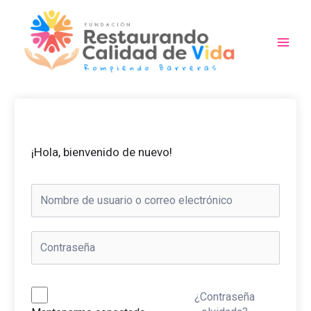
Ir
al
contenido
Main
Men
¡Hola, bienvenido de nuevo!
¿Contraseña