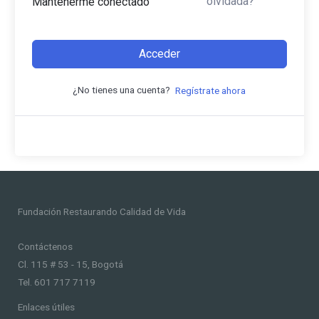
olvidada?
Mantenerme conectado
Acceder
¿No tienes una cuenta?
Regístrate ahora
Fundación Restaurando Calidad de Vida
Contáctenos
Cl. 115 # 53 - 15, Bogotá
Tel. 601 717 7119
Enlaces útiles