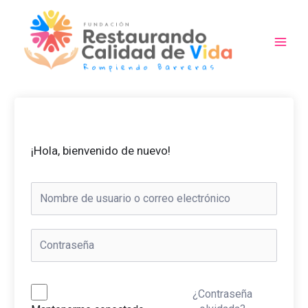
Ir
al
contenido
Main
Men
¡Hola, bienvenido de nuevo!
¿Contraseña