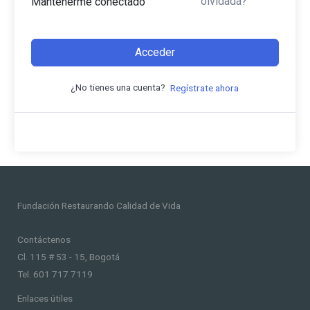
olvidada?
Mantenerme conectado
Acceder
¿No tienes una cuenta?
Regístrate ahora
Fundación Restaurando Calidad de Vida
Contáctenos
Cl. 115 # 53 - 15, Bogotá
Tel. 601 717 7119
Enlaces útiles