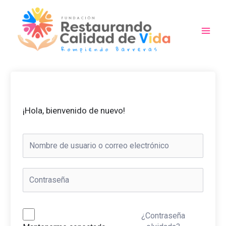
Ir
al
contenido
Main
Men
¡Hola, bienvenido de nuevo!
¿Contraseña