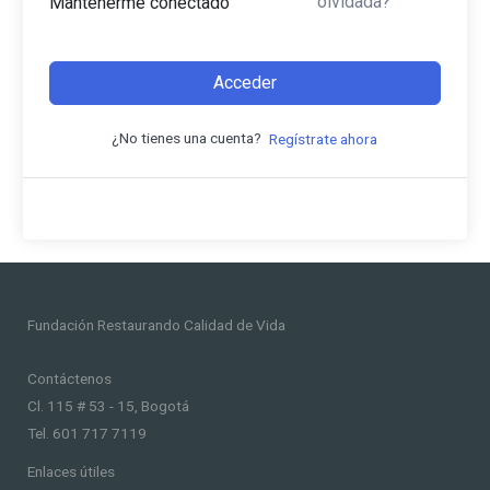
olvidada?
Mantenerme conectado
Acceder
¿No tienes una cuenta?
Regístrate ahora
Fundación Restaurando Calidad de Vida
Contáctenos
Cl. 115 # 53 - 15, Bogotá
Tel. 601 717 7119
Enlaces útiles