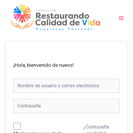
Ir
al
contenido
Main
Men
¡Hola, bienvenido de nuevo!
¿Contraseña