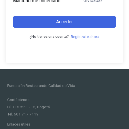
olvidada?
Mantenerme conectado
Acceder
¿No tienes una cuenta?
Regístrate ahora
Fundación Restaurando Calidad de Vida
Contáctenos
Cl. 115 # 53 - 15, Bogotá
Tel. 601 717 7119
Enlaces útiles